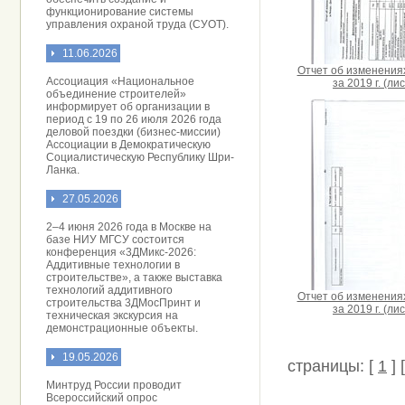
функционирование системы
управления охраной труда (СУОТ).
11.06.2026
Отчет об изменения
Ассоциация «Национальное
за 2019 г. (лис
объединение строителей»
информирует об организации в
период с 19 по 26 июля 2026 года
деловой поездки (бизнес-миссии)
Ассоциации в Демократическую
Социалистическую Республику Шри-
Ланка.
27.05.2026
2–4 июня 2026 года в Москве на
базе НИУ МГСУ состоится
конференция «3ДМикс-2026:
Аддитивные технологии в
строительстве», а также выставка
технологий аддитивного
Отчет об изменения
строительства 3ДМосПринт и
за 2019 г. (лис
техническая экскурсия на
демонстрационные объекты.
19.05.2026
страницы: [
1
] 
Минтруд России проводит
Всероссийский опрос