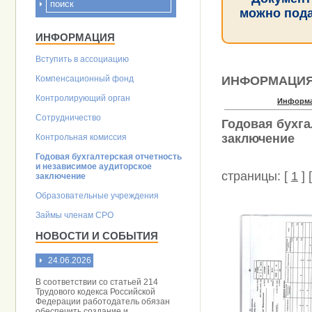
можно подат
ИНФОРМАЦИЯ
Вступить в ассоциацию
Компенсационный фонд
ИНФОРМАЦИ
Контролирующий орган
Информ
Сотрудничество
Годовая бухга
заключение
Контрольная комиссия
Годовая бухгалтерская отчетность
и независимое аудиторское
страницы: [
1
] 
заключение
Образовательные учреждения
Займы членам СРО
НОВОСТИ И СОБЫТИЯ
24.06.2026
В соответствии со статьей 214
Трудового кодекса Российской
Федерации работодатель обязан
обеспечить создание и