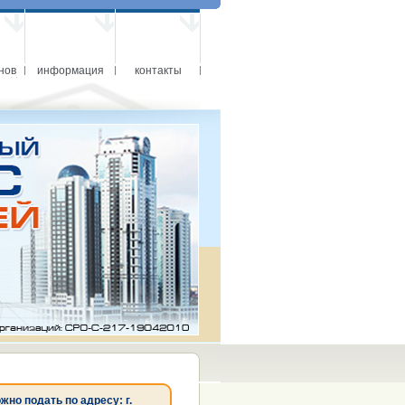
нов
информация
контакты
о подать по адресу: г.