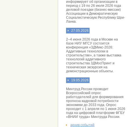
информирует об организации в
период с 19 по 26 июля 2026 года
деловой поездки (бизнес-миссии)
Ассоциации в Демократическую
Социалистическую Республику Шри-
Ланка.
27.05.2026
2–4 июня 2026 года в Москве на
базе НИУ МГСУ состоится
конференция «3ДМикс-2026:
Аддитивные технологии в
строительстве», а также выставка
технологий аддитивного
строительства 3ДМосПринт и
техническая экскурсия на
демонстрационные объекты.
19.05.2026
Минтруд России проводит
Всероссийский опрос
работодателей для формирования
прогноза кадровой потребности
экономики до 2033 года. Опрос
проходит с 1 апреля по 1 июня 2026
года на цифровой платформе ФГБУ
«ВНИИ труда» Минтруда России.
архив событий