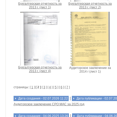
Бухгалтерская отчетность за
Бухгалтерская отчетность за
2013 г. (лист 1)
2013 г. (лист 2)
Бухгалтерская отчетность за
Аудиторское заключение за
2013 г. (лист 4)
2014 г (лист 1)
страницы: [
1
]
[ 2 ]
[
3
] [
4
] [
5
] [
6
] [
7
]
|
Дата создания - 02.07.2026 11:22
Дата публикации - 02.07.20
Аудиторское заключение СРО МАС за 2025 год
|
Дата создания - 04.06.2025 13:26
Дата публикации - 04.06.2