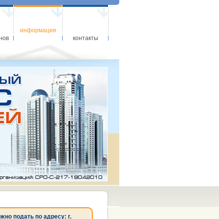
информация
нов
контакты
о подать по адресу: г.