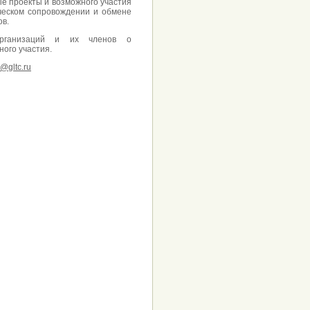
е проекты и возможного участия
ическом сопровождении и обмене
ов.
организаций и их членов о
ого участия.
o@gltc.ru