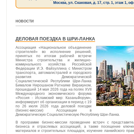
Москва, ул. Скаковая, д. 17, стр. 1, этаж 1, оф
НОВОСТИ
[ 11.06.2026 ]
ДЕЛОВАЯ ПОЕЗДКА В ШРИ-ЛАНКА
Ассоциация «Национальное объединение
строителей» во исполнение решений,
принятых по итогам рабочей встречи
Министра строительства и жилищно-
коммунального хозяйства Российской
Федерации И.Э. Файзуллина с Министром
транспорта, автомагистралей и городского
развития Демократической
Социалистической Республики Шри-Ланка
Бималом Нирошаном Ратнаяке Виракуном,
прошедшей 14 мая 2026 года на полях XVII
Международного экономического форума
«Россия - Исламский мир: КазаньФорум»,
информирует об организации в период с 19
по 26 июля 2026 года деловой поездки
(бизнес-миссии) Ассоциации в
Демократическую Социалистическую Республику Шри-Ланка.
В программе бизнес-миссии проведение встреч с представител
бизнеса и отраслевых ассоциаций, а также посещение ключе
материалов и строительных площадок, изучение ланкийского пра