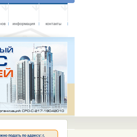
нов
информация
контакты
о подать по адресу: г.