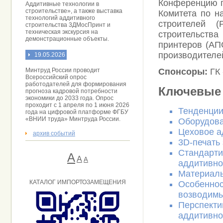
Конференцию п
Аддитивные технологии в
строительстве», а также выставка
Комитета по н
технологий аддитивного
строителей (
строительства 3ДМосПринт и
техническая экскурсия на
строительства
демонстрационные объекты.
принтеров (АП
производителей
19.05.2026
Спонсоры:
ГК 
Минтруд России проводит
Всероссийский опрос
работодателей для формирования
Ключевые 
прогноза кадровой потребности
экономики до 2033 года. Опрос
проходит с 1 апреля по 1 июня 2026
Тенденции
года на цифровой платформе ФГБУ
«ВНИИ труда» Минтруда России.
Оборудова
Цеховое а
архив событий
3D-печать
Стандарти
А
A
А
аддитивно
Материалы
КАТАЛОГ ИМПОРТОЗАМЕЩЕНИЯ
Особеннос
возводимы
Перспекти
аддитивно