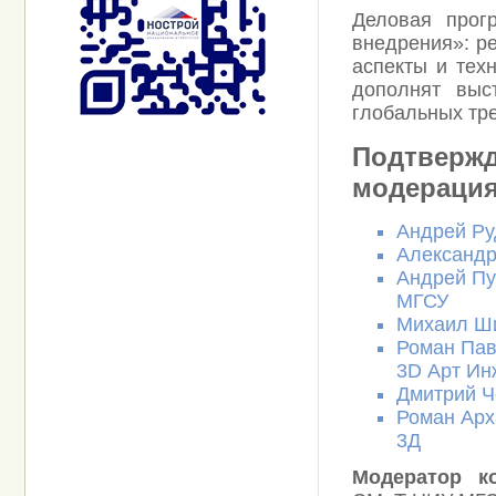
Деловая прог
внедрения»: р
аспекты и тех
дополнят выс
глобальных тр
Подтвержд
модераци
Андрей Ру
Александр
Андрей Пу
МГСУ
Михаил Ши
Роман Пав
3D Арт Ин
Дмитрий Ч
Роман Арх
3Д
Модератор к