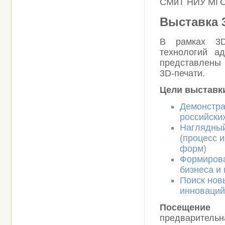
СМиТ НИУ МГСУ
Выставка 
В рамках 3D
технологий а
представлены 
3D-печати.
Цели выставк
Демонстра
российски
Наглядный
(процесс 
форм)
Формирова
бизнеса и 
Поиск нов
инноваций
Посещение в
предварительна