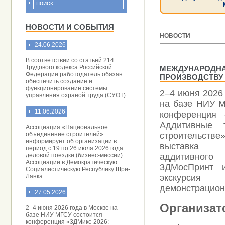
НОВОСТИ И СОБЫТИЯ
НОВОСТИ
24.06.2026
[ 27.05.2026 ]
В соответствии со статьей 214
Трудового кодекса Российской
МЕЖДУНАРОДНА
Федерации работодатель обязан
ПРОИЗВОДСТВУ
обеспечить создание и
функционирование системы
2–4 июня 2026
управления охраной труда (СУОТ).
на базе НИУ М
11.06.2026
конференция 
Аддитивные 
Ассоциация «Национальное
объединение строителей»
строительст
информирует об организации в
выставка 
период с 19 по 26 июля 2026 года
деловой поездки (бизнес-миссии)
аддитивного 
Ассоциации в Демократическую
3ДМосПринт и
Социалистическую Республику Шри-
Ланка.
экскур
демонстрацион
27.05.2026
Организат
2–4 июня 2026 года в Москве на
базе НИУ МГСУ состоится
конференция «3ДМикс-2026: