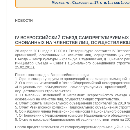
Москва, ул. Скаковая, д. 17, стр. 1, этаж 1, оф
НОВОСТИ
[ 08.04.2011 ]
IV ВСЕРОССИЙСКИЙ СЪЕЗД САМОРЕГУЛИРУЕМЫХ
СНОВАННЫХ НА ЧЛЕНСТВЕ ЛИЦ, ОСУЩЕСТВЛЯЮ
28 апреля 2011 года в 12:00 в г. Екатеринбурге состоится IV Всер
организаций, основанных на членстве лиц, осуществляющих ст
Съезда – Центр культуры «Урал», ул. Студенческая, д. 3, начало рег
Инициатор Съезда – Совет Национального объединения строите
25.02.2011).
Проект повестки дня Всероссийского съезда:
1. О роли саморегулируемых организаций в реализации жилищной п
2. О внесении изменений в Устав Общероссийской негосударствен
«Национальное объединение саморегулируемых организаций, 
осуществляющих строительство».
3. О внесении изменений в Регламент Всероссийского съезда 
основанных на членстве лиц, осуществляющих строительство.
4. Отчет Совета Национального объединения строителей за 2010 го
5. Отчет Ревизионной комиссии Национального объединения строите
6. Об избрании члена Ревизионной комиссии Национального объеди
7. О Положении о Ревизионной комиссии Национального объединен
8. О смете расходов Национального объединения строителей на 201
Норма представительства от саморегулируемых организаций на Съе