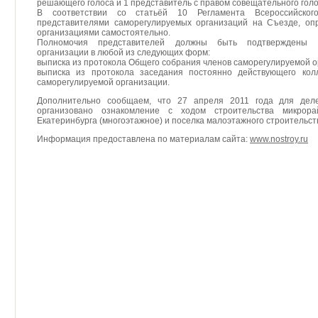
решающего голоса и 1 представитель с правом совещательного голо
В соответствии со статьёй 10 Регламента Всероссийско
представителями саморегулируемых организаций на Съезде, оп
организациями самостоятельно.
Полномочия представителей должны быть подтверждены д
организации в любой из следующих форм:
выписка из протокола Общего собрания членов саморегулируемой о
выписка из протокола заседания постоянно действующего колл
саморегулируемой организации.
Дополнительно сообщаем, что 27 апреля 2011 года для деле
организовано ознакомление с ходом строительства микрора
Екатеринбурга (многоэтажное) и поселка малоэтажного строительст
Информация предоставлена по материалам сайта:
www.nostroy.ru