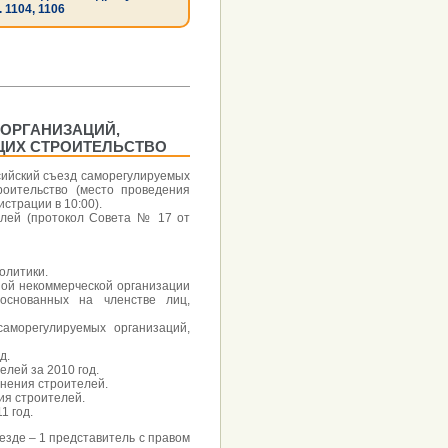
. 1104, 1106
 ОРГАНИЗАЦИЙ,
ЩИХ СТРОИТЕЛЬСТВО
оссийский съезд саморегулируемых
роительство (место проведения
истрации в 10:00).
лей (протокол Совета № 17 от
олитики.
ной некоммерческой организации
основанных на членстве лиц,
саморегулируемых организаций,
д.
лей за 2010 год.
нения строителей.
ия строителей.
1 год.
зде – 1 представитель с правом