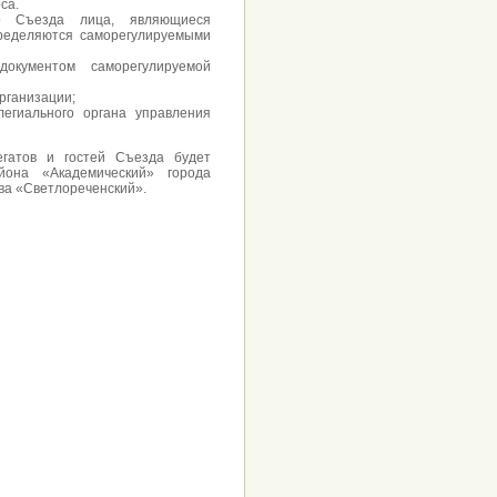
са.
го Съезда лица, являющиеся
ределяются саморегулируемыми
окументом саморегулируемой
рганизации;
егиального органа управления
гатов и гостей Съезда будет
йона «Академический» города
ва «Светлореченский».