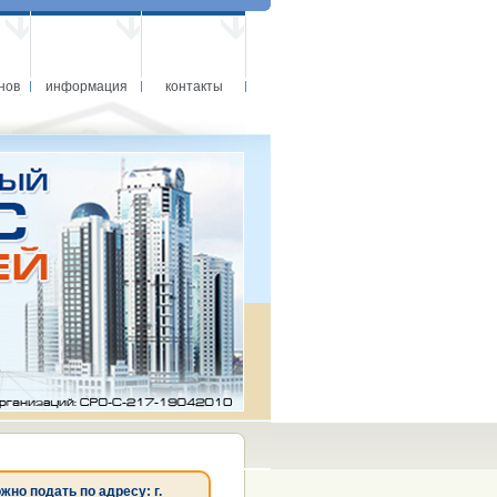
нов
информация
контакты
о подать по адресу: г.