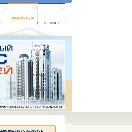
информация
нов
контакты
о подать по адресу: г.